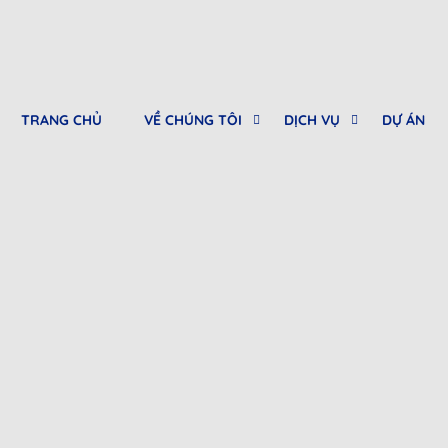
TRANG CHỦ
VỀ CHÚNG TÔI
DỊCH VỤ
DỰ ÁN
0912682968
Tư vấn