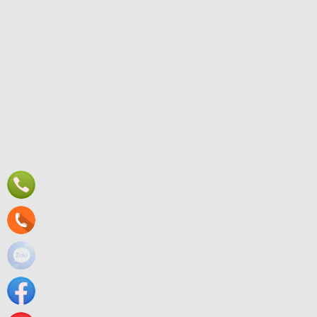
CÔNG TY TNHH THƯƠNG MẠI VIỆT GIA PHÁT
Địa chỉ:
252 Mã Lò, Khu phố 40, Phường Bình Trị Đông, TP. Hồ Chí 
Hotline:
0912 682 968 – 0369 111 567
Email:
vietgiaphat2025@gmail.com
Mã số thuế:
0319310888
Website:
www.vietgiaphat.vn
Đăng ký ngay
Trực tuyến:
Hôm nay:
Tuần này:
Tất cả:
1
100
0
81463
Thiết kế 
Trực tuyến:
Hôm nay:
Tuần này:
Tất cả:
1
100
0
81463
Nooijd ung