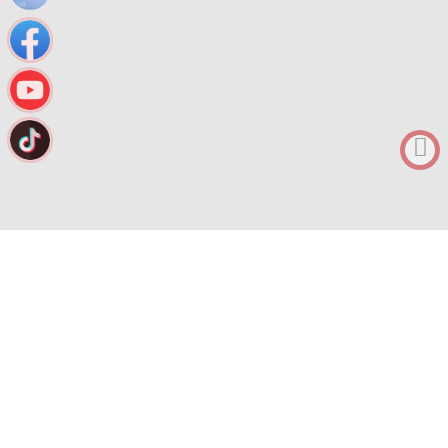
0912682968
Tư vấn
MENU