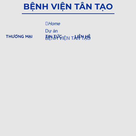
BỆNH VIỆN TÂN TẠO
Home
Dự án
THƯƠNG MẠI
TIN TỨC
LIÊN HỆ
BỆNH VIỆN TÂN TẠO