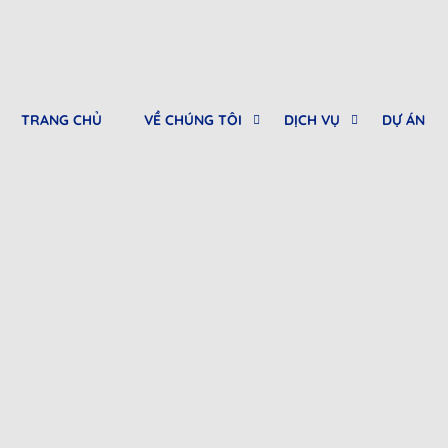
TRANG CHỦ
VỀ CHÚNG TÔI
DỊCH VỤ
DỰ ÁN
0912682968
Tư vấn