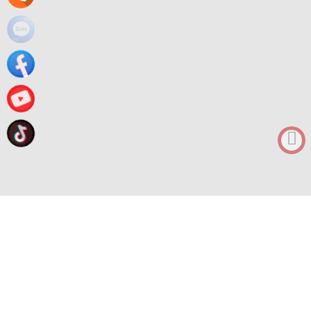
0912682968
Tư vấn