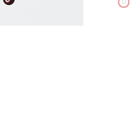
0912682968
Tư vấn
MENU
404
Tìm kiếm
Chúng tôi không tìm thấy trang bạn đang tìm kiếm. Bạn có thể tìm
kiếm ở ô tìm kiếm bên dưới hoặc click vào liên kết để về trang chủ