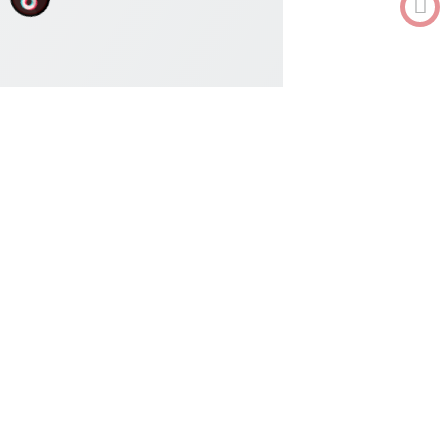
0912682968
Tư vấn
MENU
404
Tìm kiếm
Chúng tôi không tìm thấy trang bạn đang tìm kiếm. Bạn có thể tìm
kiếm ở ô tìm kiếm bên dưới hoặc click vào liên kết để về trang chủ