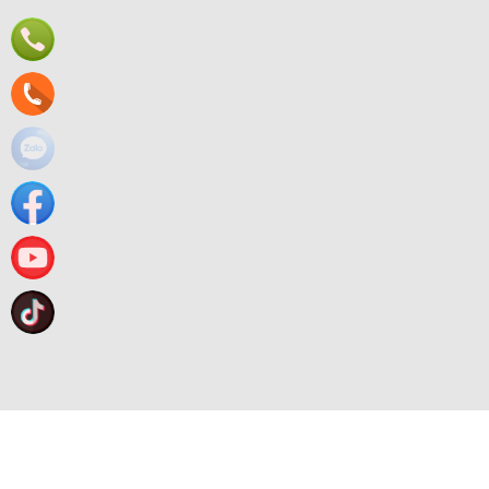
Mã số thuế:
0319310888
Website:
www.vietgiaphat.vn
Đăng ký ngay
Trực tuyến:
Hôm nay:
Tuần này:
Tất cả:
1
137
586
80989
Thiết kế 
Trực tuyến:
Hôm nay:
Tuần này:
Tất cả:
1
137
586
80989
Nooijd ung
TƯ VẤN DỊCH VỤ