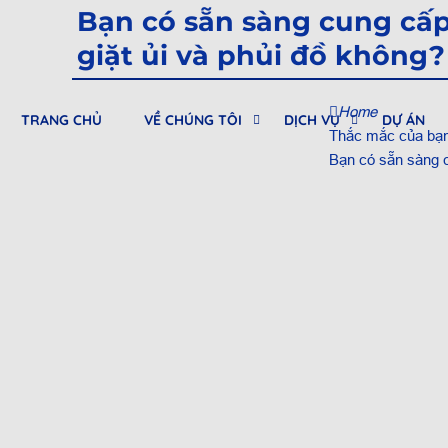
Bạn có sẵn sàng cung cấp
giặt ủi và phủi đồ không?
Home
TRANG CHỦ
VỀ CHÚNG TÔI
DỊCH VỤ
DỰ ÁN
Thắc mắc của bạ
Bạn có sẵn sàng c
0912682968
Tư vấn