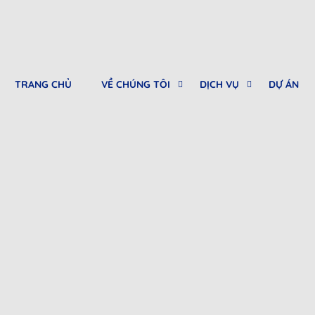
TRANG CHỦ
VỀ CHÚNG TÔI
DỊCH VỤ
DỰ ÁN
0912682968
Tư vấn