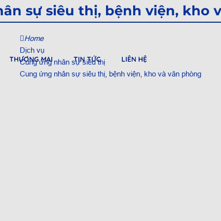
n sự siêu thị, bệnh viện, kho
Home
Dịch vụ
THƯƠNG MẠI
TIN TỨC
LIÊN HỆ
Cung ứng nhân sự siêu thị
Cung ứng nhân sự siêu thị, bệnh viện, kho và văn phòng