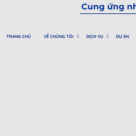
Cung ứng nhâ
TRANG CHỦ
VỀ CHÚNG TÔI
DỊCH VỤ
DỰ ÁN
0912682968
Tư vấn