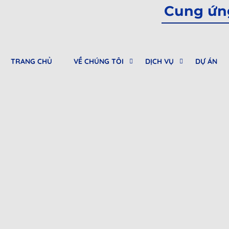
Cung ứng
TRANG CHỦ
VỀ CHÚNG TÔI
DỊCH VỤ
DỰ ÁN
0912682968
Tư vấn