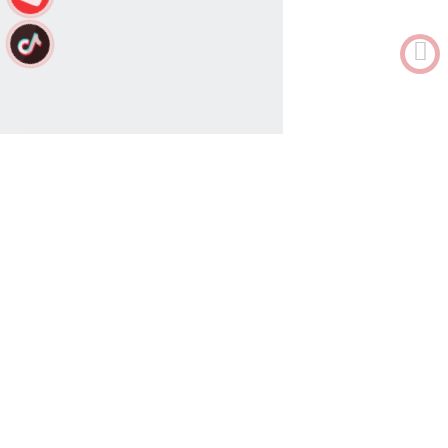
0912682968
Tư vấn
MENU
Home
Tin tức
Dịch Vụ Vệ Sinh Công Nghiệp Chuyên Nghiệp Việt Gia Phát | Quy