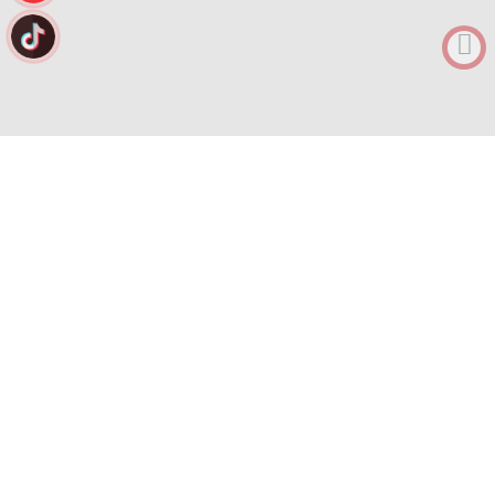
0912682968
Tư vấn
MENU