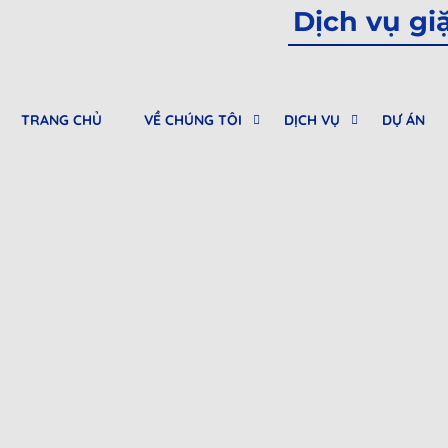
Dịch vụ gi
TRANG CHỦ
VỀ CHÚNG TÔI
DỊCH VỤ
DỰ ÁN
0912682968
Tư vấn