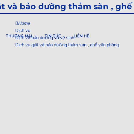
ặt và bảo dưỡng thảm sàn , gh
Home
Dịch vụ
THƯƠNG MẠI
TIN TỨC
LIÊN HỆ
Dịch vụ bảo dưỡng và vệ sinh
Dịch vụ giặt và bảo dưỡng thảm sàn , ghế văn phòng